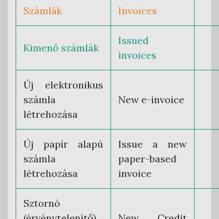
Számlák
Invoices
Issued
Kimenő számlák
invoices
Új elektronikus
számla
New e-invoice
létrehozása
Új papír alapú
Issue a new
számla
paper-based
létrehozása
invoice
Sztornó
(érvénytelenítő)
New Credit