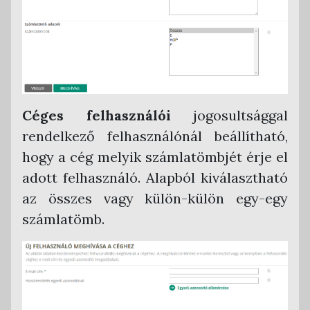
PTGSZLAH nyomtatvány
Egyenleg statisztikák
Hibridlevél
Számlaadat export ügyviteli program
részére
Céges felhasználói
jogosultsággal
Armada Főkönyv
rendelkező felhasználónál beállítható,
CobraConto.Net
hogy a cég melyik számlatömbjét érje el
Novitax Kettős Könyvvitel
adott felhasználó. Alapból kiválasztható
RLB 60 Bt. Kettős Könyvvitel
az összes vagy külön-külön egy-egy
Tensoft Kettős Könyvvitel
számlatömb.