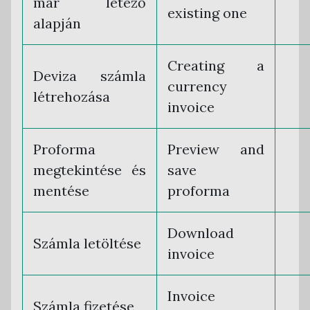
már létező
existing one
alapján
Creating a
Deviza számla
currency
létrehozása
invoice
Proforma
Preview and
megtekintése és
save
mentése
proforma
Download
Számla letöltése
invoice
Invoice
Számla fizetése