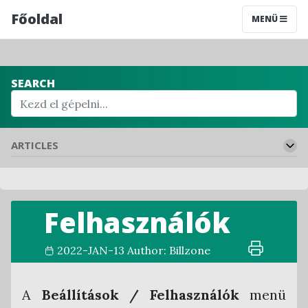
Főoldal
MENÜ
SEARCH
ARTICLES
Kezdőlap
Felhasználók
Rendszerhasználat segédlet
Funkcióelérések a rendszerben
2022-JAN-13
Author:
Billzone
Regisztráció
Regisztrációs folyamat a rendszerben
Beállítások
A
Beállítások / Felhasználók
menü
Felhasználói regisztráció
Felhasználói fiók beállítások