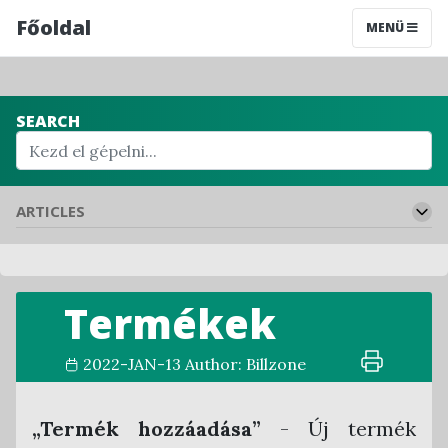
Főoldal
MENÜ
SEARCH
ARTICLES
Kezdőlap
Termékek
Rendszerhasználat segédlet
Funkcióelérések a rendszerben
2022-JAN-13
Author:
Billzone
Regisztráció
Regisztrációs folyamat a rendszerben
Beállítások
„Termék hozzáadása”
- Új termék
Felhasználói regisztráció
Felhasználói fiók beállítások
Integrációk