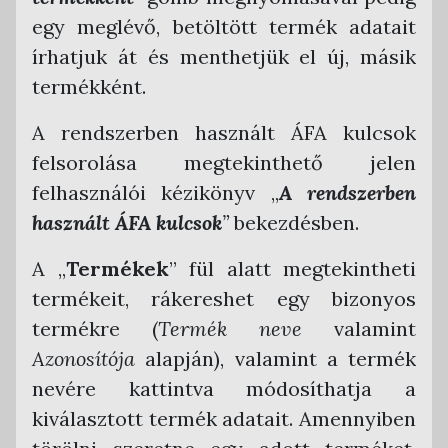
Tensoft Kettős Könyvvitel
egy meglévő, betöltött termék adatait
írhatjuk át és menthetjük el új, másik
termékként.
A rendszerben használt ÁFA kulcsok
felsorolása megtekinthető jelen
felhasználói kézikönyv „
A rendszerben
használt ÁFA kulcsok
”
bekezdésben.
A „
Termékek
” fül alatt megtekintheti
termékeit, rákereshet egy bizonyos
termékre (
Termék neve
valamint
Azonosítója
alapján), valamint a termék
nevére kattintva módosíthatja a
kiválasztott termék adatait. Amennyiben