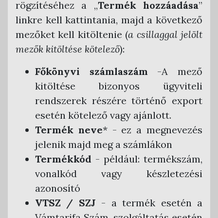
rögzítéséhez a „
Termék hozzáadása
”
Cégregisztráció
Céges fiók beállítások
NAV adatszolgáltatási beállítások
Törzsadatok kezelése
linkre kell kattintania, majd a következő
Megrendelés
Házirend beállítások
Ügyviteli program beállítások
Telephelyek
mezőket kell kitöltenie (
a csillaggal jelölt
Belépés
Letölthető dokumentumok
API beállítások
Számlatömbök
mezők kitöltése kötelező
):
Nyitóoldal
Cégválasztó
Hibridlevél beállítások
Bevételi pénztárbizonylat tömb
Főkönyvi számlaszám
-A mező
Felhasználók
Önszámlázó modul
Kiadási pénztárbizonylat tömb
kitöltése bizonyos ügyviteli
Egyéb integrációs beállítások
Fizetési módok
rendszerek részére történő export
Bankszámla összepontozás modul
Partnerek
esetén kötelező vagy ajánlott.
Mennyiségi egységek
Termék neve
* - ez a megnevezés
jelenik majd meg a számlákon
Termékek
Termékkód
- például: termékszám,
Megjegyzések
vonalkód vagy készletezési
Árfolyam
azonosító
ÁFA kódok
VTSZ / SZJ
- a termék esetén a
Számlakiállítás és kapcsolódó funkciók
Vámtarifa Szám, szolgáltatás esetén