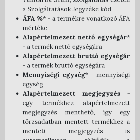
Számlakiállítás
a Szolgáltatások Jegyzéke kód
Új elektronikus számla létrehozása
Számlakiküldés
ÁFA %
* - a termékre vonatkozó ÁFA
Új papír alapú számla létrehozása
mértéke
Számlaletöltés
Alapértelmezett nettó egységár
*
Sztornó (érvénytelenítő) számla létrehozása
Kiállított számlák listája
- a termék nettó egységára
Számla létrehozása egy már létező alapján
Számla faktoring
Alapértelmezett bruttó egységár
Devizás számla kiállítása
Követeléskezelés
-
a termék bruttó egységára
Egyéb számlafajták kiállítása
Jogelőd számláinak kezelése
Mennyiségi egység
* - mennyiségi
Billzone.eu számlakép
Piszkozat funkció
egység
Új piszkozat létrehozása
Fizetési információk rögzítése
Alapértelmezett megjegyzés
-
Számla kiállítása piszkozatból
Számlák kifizetése
egy termékhez alapértelmezett
Bejövő számlák
megjegyzés menthető, így egy
Piszkozat módosítása, törlése
Kiegyenlítések kezelése
Bejövő számla feltöltése
Pénztárbizonylatok
törzsadatban mentett termékhez a
Bejövő számlák listája
Bevételi pénztárbizonylat funkció
Ügyletek
mentett megjegyzés is
Bejövő számla automatikus befogadása
Kiadási pénztárbizonylat funkció
Statisztikák