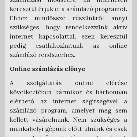
Számlák tárolása
Tétel szerinti szűrés
Távértékesítés ÁFA kulcsok
keresztül érjük el a számlázó programot.
API hívások listája
Kerekítési szabályok
Ehhez mindössze részünkről annyi
szükséges, hogy rendelkezzünk aktív
PTGSZLAH nyomtatvány
internet kapcsolattal, ezen keresztül
Egyenleg statisztikák
pedig csatlakozhatunk az online
Hibridlevél
számlázó rendszerhez.
Számlaadat export ügyviteli program
részére
Online számlázás előnye
Armada Főkönyv
A szolgáltatás online elérése
CobraConto.Net
következtében bármikor és bárhonnan
Novitax Kettős Könyvvitel
elérhető az internet segítségével a
RLB 60 Bt. Kettős Könyvvitel
számlázó program, amelyet meg sem
Tensoft Kettős Könyvvitel
kellett vásárolnunk. Nem szükséges a
munkahelyi gépünk előtt ülnünk és csak