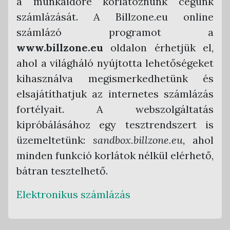
a munkaidőre korlátoznunk cégünk
számlázását. A Billzone.eu online
számlázó programot a
www.billzone.eu
oldalon érhetjük el,
ahol a világháló nyújtotta lehetőségeket
kihasználva megismerkedhetünk és
elsajátíthatjuk az internetes számlázás
fortélyait. A webszolgáltatás
kipróbálásához egy tesztrendszert is
üzemeltetünk:
sandbox.billzone.eu,
ahol
minden funkció korlátok nélkül elérhető,
bátran tesztelhető.
Elektronikus számlázás