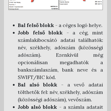
Armada Főkönyv
CobraConto.Net
Novitax Kettős Könyvvitel
Bal felső blokk
- a céges logó helye.
Jobb felső blokk
- a cég, mint
RLB 60 Bt. Kettős Könyvvitel
számlakibocsátó adatai találhatók:
Tensoft Kettős Könyvvitel
név, székhely, adószám (közösségi
adószám). Ezenkívül még
opcionálisan megadhatók a
bankszámlaszám, bank neve és a
SWIFT/BIC kód.
Bal alsó blokk
- a vevő adatai
tölthetők fel: név, székhely, adószám
(közösségi adószám), vevőszám.
Jobb alsó blokk
- a számla adatait