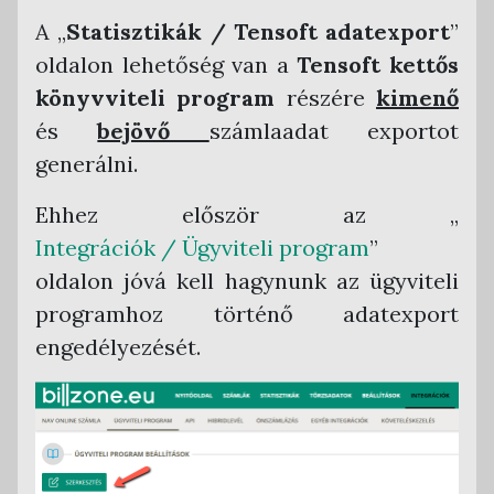
Kerekítési szabályok
A „
Statisztikák / Tensoft adatexport
”
oldalon lehetőség van a
Tensoft kettős
könyvviteli program
részére
kimenő
és
bejövő
számlaadat exportot
generálni.
Ehhez először az „
Integrációk / Ügyviteli program
”
oldalon jóvá kell hagynunk az ügyviteli
programhoz történő adatexport
engedélyezését.