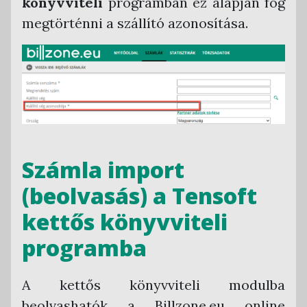
könyvviteli
programban ez alapján fog
megtörténni a szállító azonosítása.
Számla import
(beolvasás) a Tensoft
kettős könyvviteli
programba
A kettős könyvviteli modulba
beolvashatók a Billzone.eu online