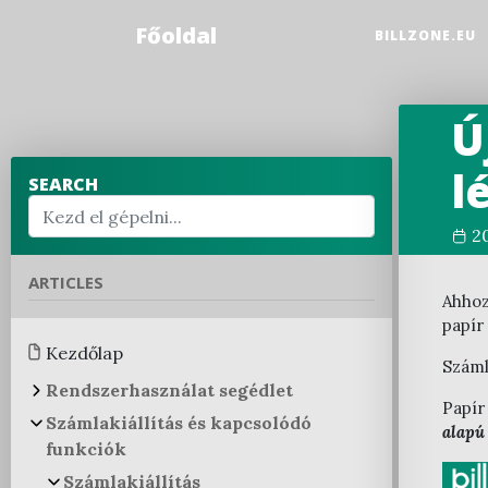
Főoldal
BILLZONE.EU
Ú
l
SEARCH
2
ARTICLES
Ahhoz
papír
Kezdőlap
Száml
Rendszerhasználat segédlet
Papír
Számlakiállítás és kapcsolódó
Funkcióelérések a rendszerben
alapú
funkciók
Regisztráció
Számlakiállítás