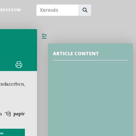
PRESSZUM
ARTICLE CONTENT
endszerben,
a “
Új papír