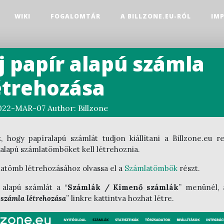
WIKI
FOGALOMTÁR
A BILLZONE.EU-RÓL
IM
j papír alapú számla
étrehozása
022-MAR-07
Author:
Billzone
, hogy papíralapú számlát tudjon kiállítani a Billzone.eu r
 alapú számlatömböket kell létrehoznia.
atömb létrehozásához olvassa el a
Számlatömbök
részt.
 alapú számlát a “
Számlák / Kimenő számlák
” menünél, 
számla létrehozása
” linkre kattintva hozhat létre.