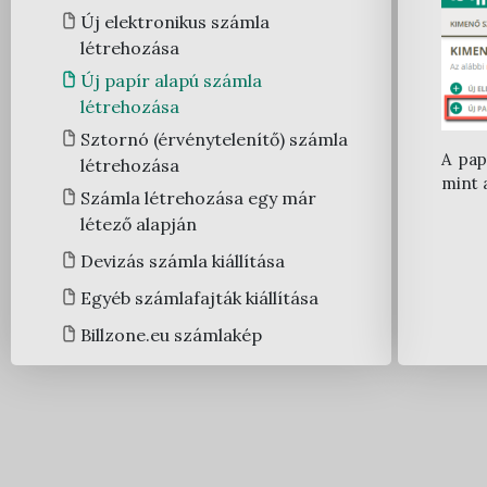
Regisztrációs folyamat a
Beállítások
Új elektronikus számla
rendszerben
Felhasználói fiók beállítások
Integrációk
létrehozása
Felhasználói regisztráció
NAV adatszolgáltatási
Céges fiók beállítások
Új papír alapú számla
Törzsadatok kezelése
Cégregisztráció
beállítások
létrehozása
Házirend beállítások
Telephelyek
Megrendelés
Ügyviteli program beállítások
Sztornó (érvénytelenítő) számla
Letölthető dokumentumok
Számlatömbök
A pap
létrehozása
Belépés
API beállítások
mint 
Cégválasztó
Bevételi pénztárbizonylat tömb
Számla létrehozása egy már
Nyitóoldal
Hibridlevél beállítások
létező alapján
Felhasználók
Kiadási pénztárbizonylat tömb
Önszámlázó modul
Devizás számla kiállítása
Fizetési módok
Egyéb integrációs beállítások
Egyéb számlafajták kiállítása
Partnerek
Bankszámla összepontozás
Billzone.eu számlakép
Mennyiségi egységek
modul
Termékek
Számlakiküldés
Megjegyzések
Számlaletöltés
Árfolyam
Kiállított számlák listája
ÁFA kódok