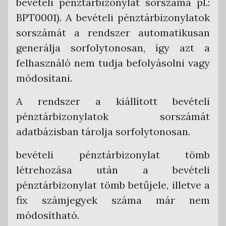
bevételi pénztárbizonylat sorszáma pl.:
Számlakiállítás
BPT0001). A bevételi pénztárbizonylatok
Új elektronikus számla létrehozása
Számlakiküldés
sorszámát a rendszer automatikusan
Új papír alapú számla létrehozása
Számlaletöltés
generálja sorfolytonosan, így azt a
Sztornó (érvénytelenítő) számla létrehozása
felhasználó nem tudja befolyásolni vagy
Kiállított számlák listája
módosítani.
Számla létrehozása egy már létező alapján
Számla faktoring
Devizás számla kiállítása
Követeléskezelés
A rendszer a kiállított bevételi
Egyéb számlafajták kiállítása
Jogelőd számláinak kezelése
pénztárbizonylatok sorszámát
Billzone.eu számlakép
adatbázisban tárolja sorfolytonosan.
Piszkozat funkció
Új piszkozat létrehozása
Fizetési információk rögzítése
bevételi pénztárbizonylat tömb
Számla kiállítása piszkozatból
Számlák kifizetése
Bejövő számlák
létrehozása után a bevételi
Piszkozat módosítása, törlése
Kiegyenlítések kezelése
Bejövő számla feltöltése
Pénztárbizonylatok
pénztárbizonylat tömb betűjele, illetve a
Bejövő számlák listája
Bevételi pénztárbizonylat funkció
fix számjegyek száma már nem
Ügyletek
módosítható.
Bejövő számla automatikus befogadása
Kiadási pénztárbizonylat funkció
Statisztikák