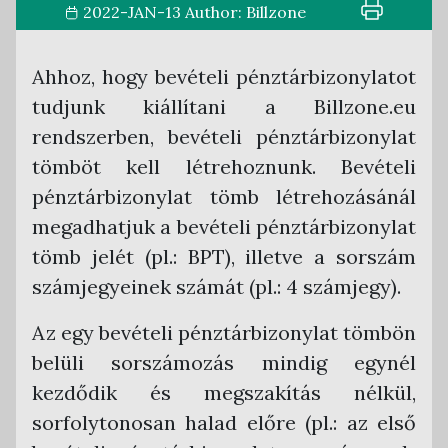
2022-JAN-13
Author:
Billzone
Cégregisztráció
Céges fiók beállítások
NAV adatszolgáltatási beállítások
Törzsadatok kezelése
Megrendelés
Házirend beállítások
Ügyviteli program beállítások
Telephelyek
Ahhoz, hogy bevételi pénztárbizonylatot
Belépés
Letölthető dokumentumok
API beállítások
Számlatömbök
tudjunk kiállítani a Billzone.eu
Nyitóoldal
Cégválasztó
Hibridlevél beállítások
Bevételi pénztárbizonylat tömb
rendszerben, bevételi pénztárbizonylat
Felhasználók
Önszámlázó modul
Kiadási pénztárbizonylat tömb
tömböt kell létrehoznunk. Bevételi
pénztárbizonylat tömb létrehozásánál
Egyéb integrációs beállítások
Fizetési módok
megadhatjuk a bevételi pénztárbizonylat
Bankszámla összepontozás modul
Partnerek
tömb jelét (pl.: BPT), illetve a sorszám
Mennyiségi egységek
számjegyeinek számát (pl.: 4 számjegy).
Termékek
Az egy bevételi pénztárbizonylat tömbön
Megjegyzések
belüli sorszámozás mindig egynél
Árfolyam
kezdődik és megszakítás nélkül,
ÁFA kódok
sorfolytonosan halad előre (pl.: az első
Számlakiállítás és kapcsolódó funkciók