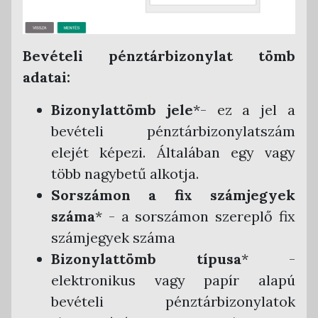
Tensoft Kettős Könyvvitel
Bevételi pénztárbizonylat tömb
adatai:
Bizonylattömb jele
*- ez a jel a
bevételi pénztárbizonylatszám
elejét képezi. Általában egy vagy
több nagybetű alkotja.
Sorszámon a fix számjegyek
száma
* - a sorszámon szereplő fix
számjegyek száma
Bizonylattömb típusa
* -
elektronikus vagy papír alapú
bevételi pénztárbizonylatok