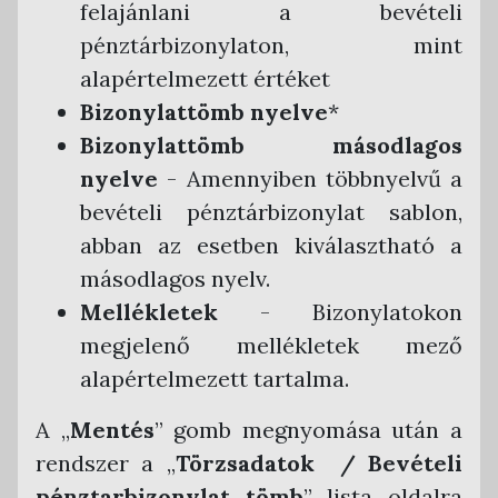
felajánlani a bevételi
pénztárbizonylaton, mint
alapértelmezett értéket
Bizonylattömb nyelve
*
Bizonylattömb másodlagos
nyelve
- Amennyiben többnyelvű a
bevételi pénztárbizonylat sablon,
abban az esetben kiválasztható a
másodlagos nyelv.
Mellékletek
- Bizonylatokon
megjelenő mellékletek mező
alapértelmezett tartalma.
A „
Mentés
” gomb megnyomása után a
rendszer a „
Törzsadatok / Bevételi
pénztarbizonylat tömb
” lista oldalra