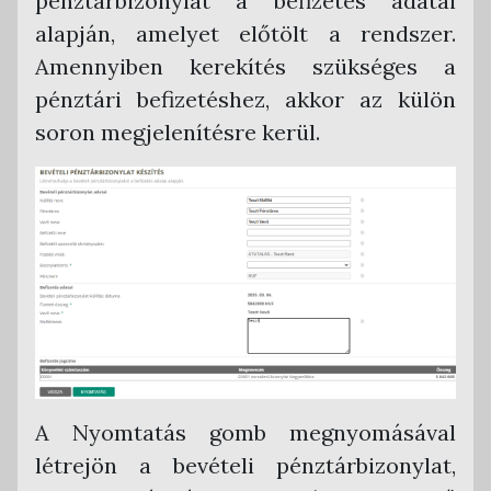
pénztárbizonylat a befizetés adatai
alapján, amelyet előtölt a rendszer.
Amennyiben kerekítés szükséges a
pénztári befizetéshez, akkor az külön
soron megjelenítésre kerül.
A Nyomtatás gomb megnyomásával
létrejön a bevételi pénztárbizonylat,