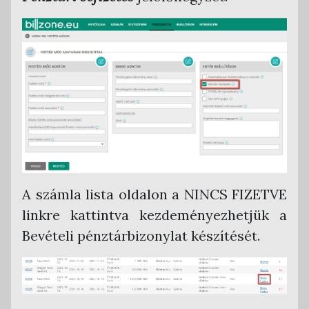
RLB 60 Bt. Kettős Könyvvitel
Tensoft Kettős Könyvvitel
A számla lista oldalon a NINCS FIZETVE
linkre kattintva kezdeményezhetjük a
Bevételi pénztárbizonylat készítését.