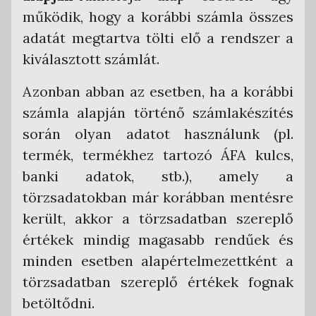
működik, hogy a korábbi számla összes
Armada Főkönyv
adatát megtartva tölti elő a rendszer a
CobraConto.Net
kiválasztott számlát.
Novitax Kettős Könyvvitel
Azonban abban az esetben, ha a korábbi
RLB 60 Bt. Kettős Könyvvitel
számla alapján történő számlakészítés
Tensoft Kettős Könyvvitel
során olyan adatot használunk (pl.
termék, termékhez tartozó ÁFA kulcs,
banki adatok, stb.), amely a
törzsadatokban már korábban mentésre
került, akkor a törzsadatban szereplő
értékek mindig magasabb rendűek és
minden esetben alapértelmezettként a
törzsadatban szereplő értékek fognak
betöltődni.