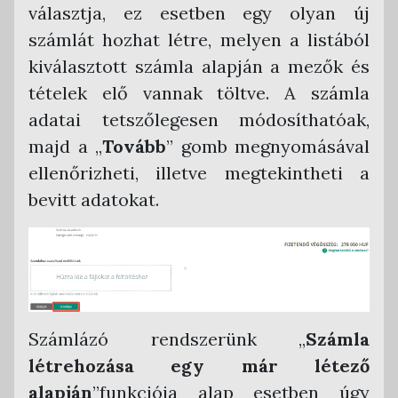
választja, ez esetben egy olyan új
Számla kiállítása piszkozatból
Számlák kifizetése
Bejövő számlák
számlát hozhat létre, melyen a listából
Piszkozat módosítása, törlése
Kiegyenlítések kezelése
Bejövő számla feltöltése
Pénztárbizonylatok
kiválasztott számla alapján a mezők és
Bejövő számlák listája
Bevételi pénztárbizonylat funkció
Ügyletek
tételek elő vannak töltve. A számla
Bejövő számla automatikus befogadása
Kiadási pénztárbizonylat funkció
Statisztikák
adatai tetszőlegesen módosíthatóak,
Elektronikus pénztárbizonylat aláírása
NAV Online Számla funkció
Országonkénti szabálykövetés
majd a „
Tovább
” gomb megnyomásával
digitálisan
Interfészen keresztül történő automatizált
NAV adóhatósági adatexport funkció
Ország-felület nyelv választó
ellenőrizheti, illetve megtekintheti a
számlázás funkció
Számla szerinti szűrés
ÁFA kulcsok a rendszerben
bevitt adatokat.
Számlák tárolása
Tétel szerinti szűrés
Távértékesítés ÁFA kulcsok
API hívások listája
Kerekítési szabályok
PTGSZLAH nyomtatvány
Egyenleg statisztikák
Számlázó rendszerünk „
Számla
Hibridlevél
létrehozása egy már létező
Számlaadat export ügyviteli program
alapján
”funkciója alap esetben úgy
részére