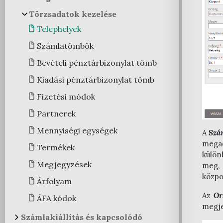
Felhasználói regisztráció
NAV adatszolgáltatási
Céges fiók beállítások
Törzsadatok kezelése
Cégregisztráció
beállítások
Házirend beállítások
Telephelyek
Megrendelés
Ügyviteli program beállítások
Letölthető dokumentumok
Számlatömbök
Belépés
API beállítások
Cégválasztó
Bevételi pénztárbizonylat tömb
Nyitóoldal
Hibridlevél beállítások
Felhasználók
Kiadási pénztárbizonylat tömb
Önszámlázó modul
Fizetési módok
Egyéb integrációs beállítások
Partnerek
Bankszámla összepontozás
Mennyiségi egységek
A
Szá
modul
megad
Termékek
külön
Megjegyzések
meg, 
közpo
Árfolyam
Az
Or
ÁFA kódok
megje
Számlakiállítás és kapcsolódó