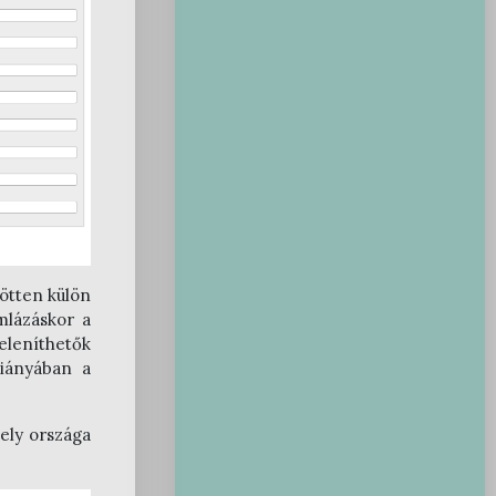
ötten külön
mlázáskor a
eleníthetők
hiányában a
hely országa