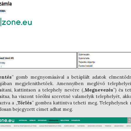
entés
” gomb megnyomásával a betáplált adatok elmentődn
jában megjelenithetőek. Amennyiben meglévő telephelyei
ítani, kattintson a telephely nevére („
Megnevezés
”) és te
ítsa, ha viszont törölni szeretné valamelyik telephelyét, akko
sztva a „
Törlés
” gombra kattintva teheti meg. Telephelynek 
alosan bejegyzett címet adhat meg.