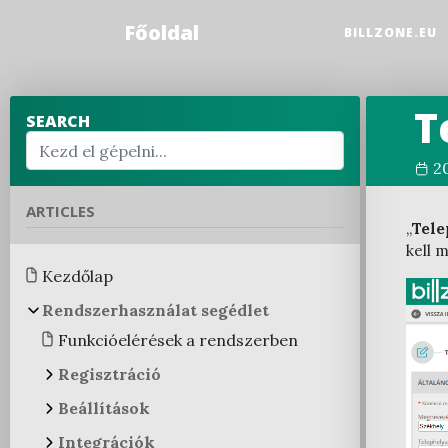
Főoldal
BILLZONE.EU
T
SEARCH
2
ARTICLES
„
Tele
kell 
Kezdőlap
Rendszerhasználat segédlet
Funkcióelérések a rendszerben
Regisztráció
Regisztrációs folyamat a
Beállítások
rendszerben
Felhasználói fiók beállítások
Integrációk