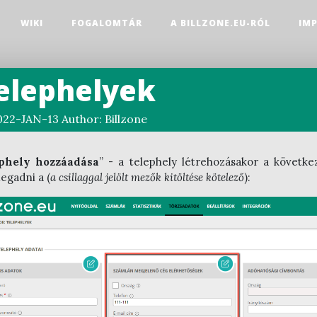
WIKI
FOGALOMTÁR
A BILLZONE.EU-RÓL
IM
elephelyek
022-JAN-13
Author:
Billzone
phely hozzáadása
” - a telephely létrehozásakor a követke
megadni a (
a csillaggal jelölt mezők kitöltése kötelező
):