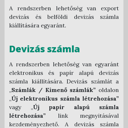
Cégregisztráció
Céges fiók beállítások
NAV adatszolgáltatási beállítások
Sztornó (érvénytelenítő) számla létrehozása
A rendszerben lehetőség van export
Törzsadatok kezelése
devizás és belföldi devizás számla
Megrendelés
Házirend beállítások
Ügyviteli program beállítások
Telephelyek
Számla létrehozása egy már létező alapján
kiállítására egyaránt.
Belépés
Letölthető dokumentumok
API beállítások
Számlatömbök
Devizás számla kiállítása
Nyitóoldal
Cégválasztó
Hibridlevél beállítások
Bevételi pénztárbizonylat tömb
Egyéb számlafajták kiállítása
Devizás számla
Felhasználók
Önszámlázó modul
Kiadási pénztárbizonylat tömb
Billzone.eu számlakép
Egyéb integrációs beállítások
Fizetési módok
Számlakiküldés
A rendszerben lehetőség van egyaránt
Bankszámla összepontozás modul
Partnerek
Számlaletöltés
elektronikus és papír alapú devizás
Mennyiségi egységek
Kiállított számlák listája
számla kiállítására. Devizás számlát a
Termékek
Számla faktoring
„
Számlák / Kimenő számlák”
oldalon
Megjegyzések
Követeléskezelés
„
Új elektronikus számla létrehozása”
Árfolyam
Jogelőd számláinak kezelése
vagy „
Új papír alapú számla
ÁFA kódok
létrehozása”
Piszkozat funkció
link megnyitásával
kezdeményezhető. A devizás számla
Új piszkozat létrehozása
Fizetési információk rögzítése