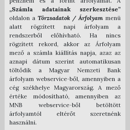
pénznem és a forint árfolyamát. A
„Számla adatainak szerkesztése”
oldalon a
Törzsadatok / Árfolyam
menü
alatt rögzített napi árfolyam a
rendszerből előhívható. Ha nincs
rögzített rekord, akkor az Árfolyam
mező a számla kiállítás napja, azaz az
aznapi dátum szerint automatikusan
töltődik a Magyar Nemzeti Bank
árfolyam webservice-ből, amennyiben a
cég székhelye Magyarország. A mező
értéke módosítható, amennyiben az
MNB webservice-ből betöltött
árfolyamtól eltérőt szeretnénk
használni.