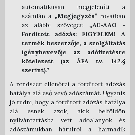
automatikusan megjeleníti a
számlán a
„
Megjegyzés
”
rovatban
az alábbi szöveget:
„
AE-AAO -
Fordított adózás: FIGYELEM! A
termék beszerzője, a szolgáltatás
igénybevevője az adófizetésre
kötelezett (az ÁFA tv. 142.§
szerint).”
A rendszer ellenőrzi a fordított adózás
hatálya alá eső vevő adószámát. Ugyanis
jó tudni, hogy a fordított adózás hatálya
alá esnek azok, akik belföldön
nyilvántartásba vett adóalanyok és
adószámukban hátulról a harmadik