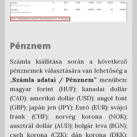
Pénznem
Számla kiállítása során a következő
pénznemek választására van lehetőség a
„
Számla adatai / Pénznem”
menüben:
magyar forint (HUF); kanadai dollár
(CAD); amerikai dollár (USD); angol font
(GBP); japán jen (JPY); Euró (EUR); svájci
frank (CHF); norvég korona (NOK);
ausztrál dollár (AUD); bolgár leva (BGN);
cseh korona (CZK); dán korona (DKK);