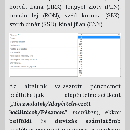
horvát kuna (HRK); lengyel zloty (PLN);
román lej (RON); svéd korona (SEK);
szerb dinár (RSD); kínai jüan (CNY).
Az általunk választott pénznemet
beállíthatjuk alapértelmezettként
(„
Törzsadatok/Alapértelmezett
beállítások/Pénznem”
menüben
), ekkor
belföldi
és
devizás számlatömb
esetében egyaránt megjegyzi a rendszer