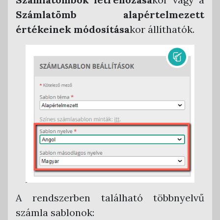
Számlatömb alapértelmezett
Armada Főkönyv
értékeinek módosítása
kor állíthatók.
CobraConto.Net
Novitax Kettős Könyvvitel
RLB 60 Bt. Kettős Könyvvitel
Tensoft Kettős Könyvvitel
A rendszerben található többnyelvű
számla sablonok: