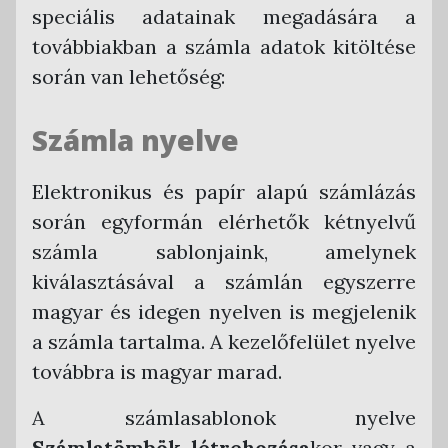
speciális adatainak megadására a
Számla kiállítása piszkozatból
Számlák kifizetése
Bejövő számlák
továbbiakban a számla adatok kitöltése
Piszkozat módosítása, törlése
Kiegyenlítések kezelése
Bejövő számla feltöltése
Pénztárbizonylatok
során van lehetőség:
Bejövő számlák listája
Bevételi pénztárbizonylat funkció
Ügyletek
Bejövő számla automatikus befogadása
Kiadási pénztárbizonylat funkció
Statisztikák
Számla nyelve
Elektronikus pénztárbizonylat aláírása
NAV Online Számla funkció
Országonkénti szabálykövetés
digitálisan
Interfészen keresztül történő automatizált
NAV adóhatósági adatexport funkció
Ország-felület nyelv választó
Elektronikus és papír alapú számlázás
számlázás funkció
során egyformán elérhetők kétnyelvű
Számla szerinti szűrés
ÁFA kulcsok a rendszerben
Számlák tárolása
számla sablonjaink, amelynek
Tétel szerinti szűrés
Távértékesítés ÁFA kulcsok
kiválasztásával a számlán egyszerre
API hívások listája
Kerekítési szabályok
magyar és idegen nyelven is megjelenik
PTGSZLAH nyomtatvány
a számla tartalma. A kezelőfelület nyelve
Egyenleg statisztikák
továbbra is magyar marad.
Hibridlevél
A számlasablonok nyelve
Számlaadat export ügyviteli program
Számlatömbök létrehozása
kor vagy a
részére