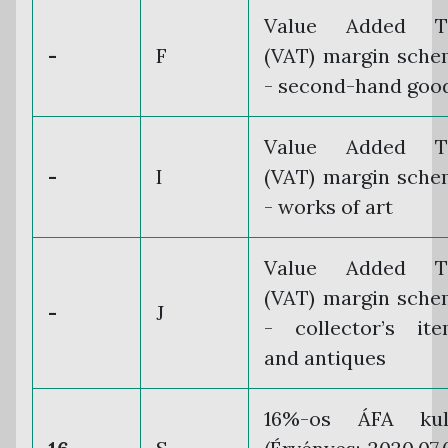
Value Added T
-
F
(VAT) margin sch
- second-hand goo
Value Added T
-
I
(VAT) margin sch
- works of art
Value Added T
(VAT) margin sch
-
J
- collector’s it
and antiques
16%-os ÁFA kul