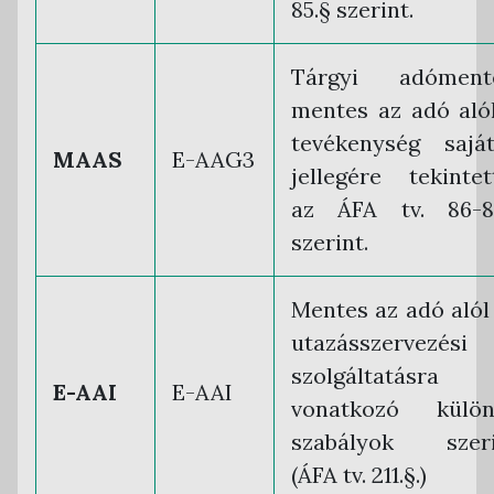
85.§ szerint.
Tárgyi adómente
mentes az adó aló
tevékenység sajá
MAAS
E-AAG3
jellegére tekintet
az ÁFA tv. 86-87
szerint.
Mentes az adó alól
utazásszervezési
szolgáltatásra
E-AAI
E-AAI
vonatkozó külön
szabályok szeri
(ÁFA tv. 211.§.)