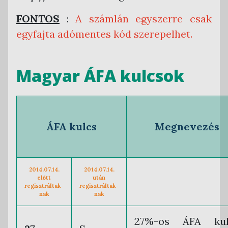
FONTOS
:
A számlán egyszerre csak
egyfajta adómentes kód szerepelhet.
Magyar ÁFA kulcsok
ÁFA kulcs
Megnevezés
2014.07.14.
2014.07.14.
előtt
után
regisztráltak-
regisztráltak-
nak
nak
27%-os ÁFA kul