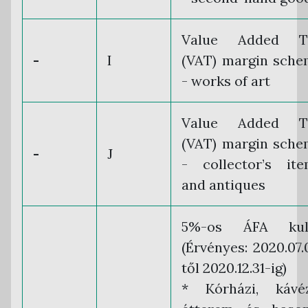
Value Added T
-
I
(VAT) margin sch
- works of art
Value Added T
(VAT) margin sch
-
J
- collector’s it
and antiques
5%-os ÁFA kul
(Érvényes: 2020.07.
től 2020.12.31-ig)
* Kórházi, kávéz