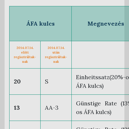
ÁFA kulcs
Megnevezés
2014.07.14.
2014.07.14.
előtt
után
regisztráltak-
regisztráltak-
nak
nak
Einheitssatz(20%-o
20
S
ÁFA kulcs)
Günstige Rate (1
13
AA-3
os ÁFA kulcs)