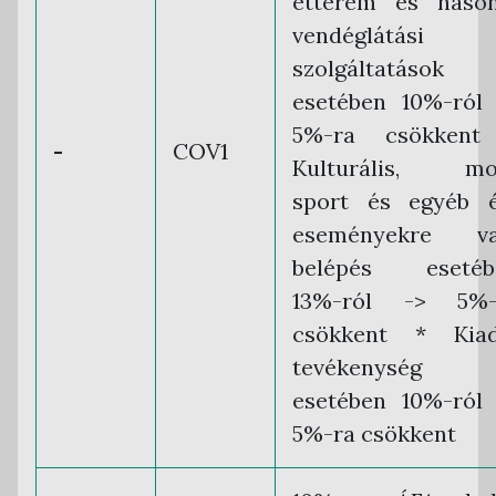
étterem és hason
vendéglátási
szolgáltatások
esetében 10%-ról
5%-ra csökkent
-
COV1
Kulturális, moz
sport és egyéb é
eseményekre va
belépés esetéb
13%-ról -> 5%-
csökkent * Kiad
tevékenység
esetében 10%-ról
5%-ra csökkent