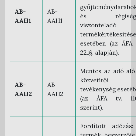
gyűjteménydarabo
AB-
AB-
és régiség
AAH1
AAH1
viszonteladó
termékértékesítés
esetében (az ÁFA 
221§. alapján).
Mentes az adó aló
közvetítői
AB-
AB-
tevékenység eseté
AAH2
AAH2
(az ÁFA tv. 110
szerint).
Fordított adózás
termék beszerzője