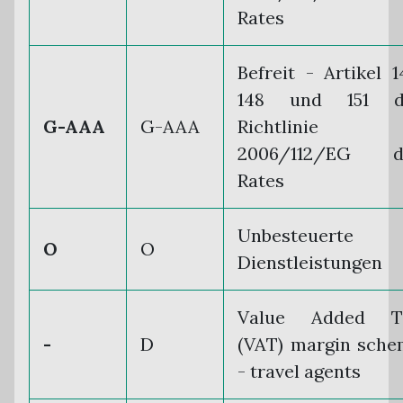
Rates
Befreit - Artikel 1
148 und 151 d
G-AAA
G-AAA
Richtlinie
2006/112/EG d
Rates
Unbesteuerte
O
O
Dienstleistungen
Value Added T
-
D
(VAT) margin sch
- travel agents