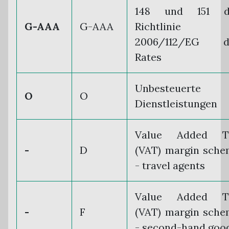
148 und 151 d
G-AAA
G-AAA
Richtlinie
2006/112/EG d
Rates
Unbesteuerte
O
O
Dienstleistungen
Value Added T
-
D
(VAT) margin sch
- travel agents
Value Added T
-
F
(VAT) margin sch
- second-hand goo