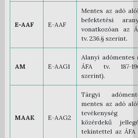
Mentes az adó aló
befektetési aran
E-AAF
E-AAF
vonatkozóan az Á
tv. 236.§ szerint.
Alanyi adómentes 
AM
E-AAG1
ÁFA tv. 187-196
szerint).
Tárgyi adómente
mentes az adó aló
tevékenység
MAAK
E-AAG2
közérdekű jelleg
tekintettel az ÁFA 