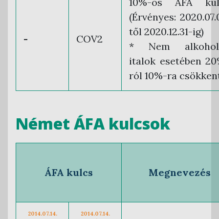
10%-os ÁFA kul
(Érvényes: 2020.07.
től 2020.12.31-ig)
-
COV2
* Nem alkohol
italok esetében 2
ról 10%-ra csökken
Német ÁFA kulcsok
ÁFA kulcs
Megnevezés
2014.07.14.
2014.07.14.