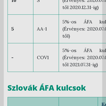
16
S
(Érvényes: 2020.07.
től 2020.12.31-ig)
5%-os ÁFA kul
5
AA-1
(Érvényes: 2020.07.
től)
5%-os ÁFA kul
-
COV1
(Érvényes: 2020.07.
től 2021.07.31-ig)
Szlovák ÁFA kulcsok
K