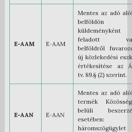
Mentes az adó aló
belföldön
küldeményként
feladott va
E-AAM
E-AAM
belföldről fuvaroz
új közlekedési esz
értékesítése az 
tv. 89.§ (2) szerint.
Mentes az adó aló
termék Közösség
belüli beszerzé
E-AAN
E-AAN
esetében:
háromszögügylet 