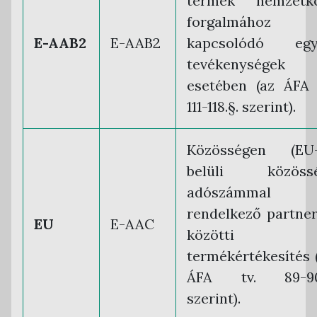
termék nemzetkö
forgalmához
E-AAB2
E-AAB2
kapcsolódó egy
tevékenységek
esetében (az ÁFA 
111-118.§. szerint).
Közösségen (EU-
belüli közössé
adószámmal
rendelkező partne
EU
E-AAC
közötti
termékértékesítés 
ÁFA tv. 89-90
szerint).