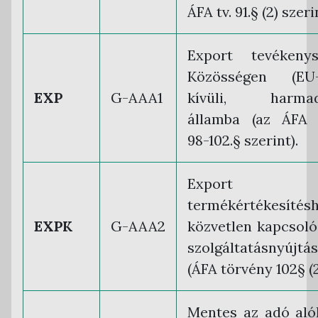
ÁFA tv. 91.§ (2) szeri
Export tevékenys
Közösségen (EU-
EXP
G-AAA1
kívüli, harmad
államba (az ÁFA 
98-102.§ szerint).
Export
termékértékesítés
EXPK
G-AAA2
közvetlen kapcsol
szolgáltatásnyújtás
(ÁFA törvény 102§ (2
Mentes az adó aló