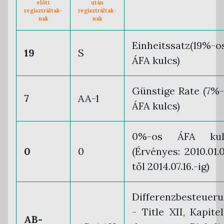
előtt
után
regisztráltak-
regisztráltak-
nak
nak
Einheitssatz(19%-o
19
S
ÁFA kulcs)
Günstige Rate (7%
7
AA-1
ÁFA kulcs)
0%-os ÁFA kul
0
0
(Érvényes: 2010.01.0
től 2014.07.16.-ig)
Differenzbesteuer
- Title XII, Kapite
AB-