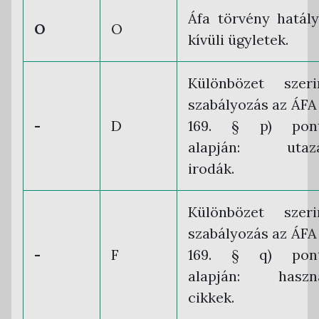
Áfa törvény hatál
O
O
kívüli ügyletek.
Különbözet szeri
szabályozás az ÁFA 
-
D
169. § p) pont
alapján: utazá
irodák.
Különbözet szeri
szabályozás az ÁFA 
-
F
169. § q) pont
alapján: haszná
cikkek.