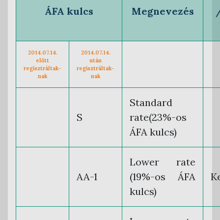
ÁFA kulcs
Megnevezés
2014.07.14.
2014.07.14.
előtt
után
regisztráltak-
regisztráltak-
nak
nak
Standard
S
rate(23%-os
ÁFA kulcs)
Lower rate
AA-1
(19%-os ÁFA
K
kulcs)