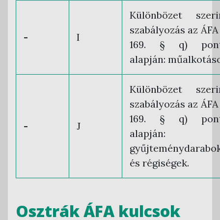
Különbözet szeri
szabályozás az ÁFA 
-
I
169. § q) pont
alapján: műalkotás
Különbözet szeri
szabályozás az ÁFA 
169. § q) pont
-
J
alapján:
gyűjteménydarabo
és régiségek.
Osztrák ÁFA kulcsok