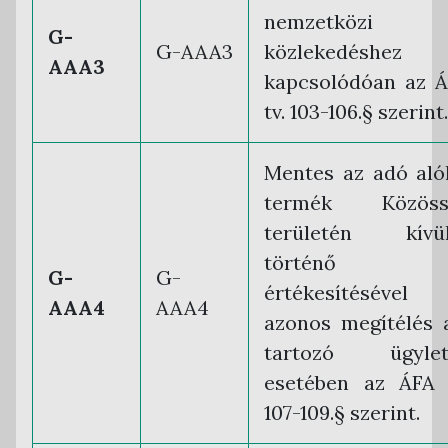
nemzetközi
G-
G-AAA3
közlekedéshez
AAA3
kapcsolódóan az 
tv. 103-106.§ szerint.
Mentes az adó aló
termék Közöss
területén kívül
történő
G-
G-
értékesítésével
AAA4
AAA4
azonos megítélés 
tartozó ügylet
esetében az ÁFA 
107-109.§ szerint.