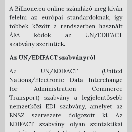
Számlaadat export ügyviteli program
A Billzone.eu online számlázó meg kíván
részére
felelni az európai standardoknak, így
Armada Főkönyv
többek között a rendszerben használt
CobraConto.Net
ÁFA kódok az UN/EDIFACT
szabvány szerintiek.
Novitax Kettős Könyvvitel
RLB 60 Bt. Kettős Könyvvitel
Az UN/EDIFACT szabványról
Tensoft Kettős Könyvvitel
Az UN/EDIFACT (United
Nations/Electronic Data Interchange
for Administration Commerce
Transport) szabvány a legjelentősebb
nemzetközi EDI szabvány, amelyet az
ENSZ szervezete dolgozott ki. Az
EDIFACT szabvány olyan szintaktikai