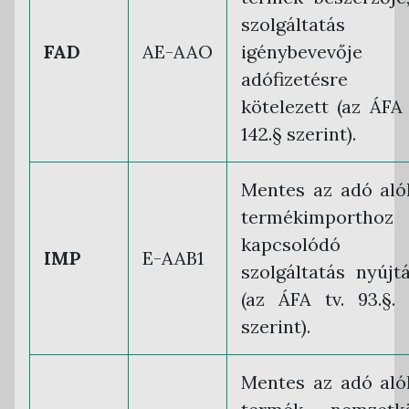
szolgáltatás
FAD
AE-AAO
igénybevevője 
adófizetésre
kötelezett (az ÁFA 
142.§ szerint).
Mentes az adó aló
termékimporthoz
kapcsolódó
IMP
E-AAB1
szolgáltatás nyújt
(az ÁFA tv. 93.§. 
szerint).
Mentes az adó aló