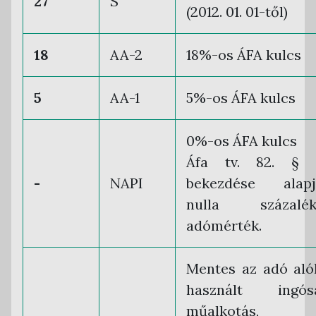
27
S
(2012. 01. 01-től)
18
AA-2
18%-os ÁFA kulcs
5
AA-1
5%-os ÁFA kulcs
0%-os ÁFA kulcs
Áfa tv. 82. § (
-
NAPI
bekezdése alapj
nulla százalék
adómérték.
Mentes az adó aló
használt ingósá
műalkotás,