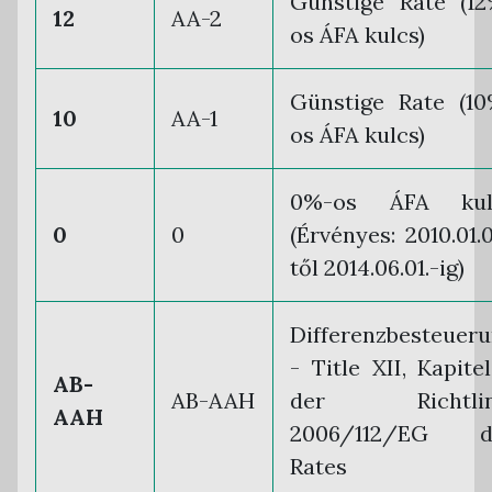
Günstige Rate (1
12
AA-2
os ÁFA kulcs)
Günstige Rate (1
10
AA-1
os ÁFA kulcs)
0%-os ÁFA kul
0
0
(Érvényes: 2010.01.0
től 2014.06.01.-ig)
Differenzbesteuer
- Title XII, Kapite
AB-
AB-AAH
der Richtlin
AAH
2006/112/EG d
Rates