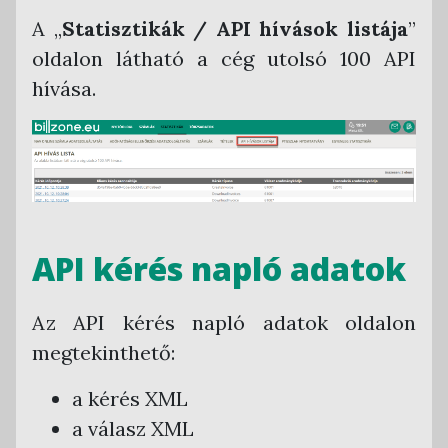
Armada Főkönyv
Országonkénti szabálykövetés
A „
Statisztikák / API hívások listája
”
CobraConto.Net
Interfészen keresztül történő automatizált
Ország-felület nyelv választó
oldalon látható a cég utolsó 100 API
számlázás funkció
Novitax Kettős Könyvvitel
ÁFA kulcsok a rendszerben
hívása.
Számlák tárolása
RLB 60 Bt. Kettős Könyvvitel
Távértékesítés ÁFA kulcsok
Tensoft Kettős Könyvvitel
Kerekítési szabályok
API kérés napló adatok
Az API kérés napló adatok oldalon
megtekinthető:
a kérés XML
a válasz XML